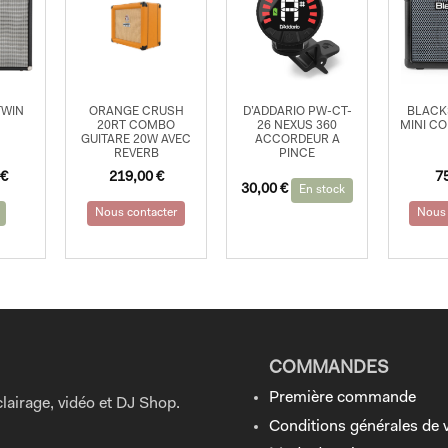
TWIN
ORANGE CRUSH
D’ADDARIO PW-CT-
BLACK
20RT COMBO
26 NEXUS 360
MINI C
GUITARE 20W AVEC
ACCORDEUR A
REVERB
PINCE
€
219,00
€
7
30,00
€
En stock
Nous contacter
Nous 
COMMANDES
Première commande
lairage, vidéo et DJ Shop.
Conditions générales de 