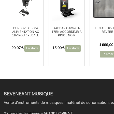
DUNLOP ECB004
D’ADDARIO PW-CT-
FENDER ’65 
ALIMENTATION AC
17BK ACCORDEUR A
REVERB
18V POUR PEDALE
PINCE NOIR
Le
Le
1 999,00
20,07
€
15,00
€
prix
prix
En stock
En stock
initial
actuel
En stock
était :
est :
2
1
199,00 €.
999,00 €.
SEVENEANT MUSIQUE
Vente d'instruments de musiques, matériel de sonorisation, éc
27 rue des fontaines -
56100 LORIENT