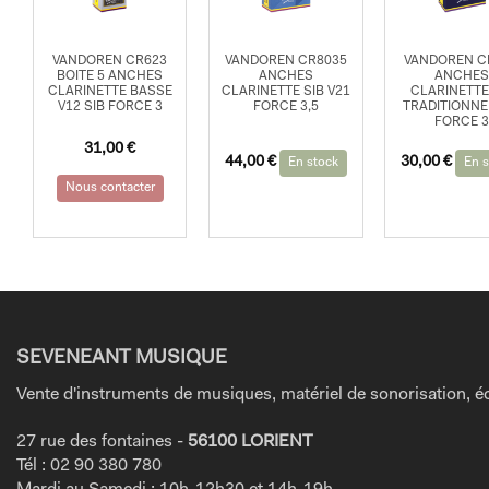
VANDOREN CR623
VANDOREN CR8035
VANDOREN C
BOITE 5 ANCHES
ANCHES
ANCHES
CLARINETTE BASSE
CLARINETTE SIB V21
CLARINETTE
V12 SIB FORCE 3
FORCE 3,5
TRADITIONNE
FORCE 3
31,00
€
44,00
€
30,00
€
En stock
En s
Nous contacter
SEVENEANT MUSIQUE
Vente d'instruments de musiques, matériel de sonorisation, éc
27 rue des fontaines -
56100 LORIENT
Tél : 02 90 380 780