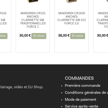
R103
VANDOREN CR101
VANDOREN CR1935
VANDO
ANCHES
ANCHES
A
 SIB
CLARINETTE SIB
CLARINETTE SIB V12
CLARIN
LLES
TRADITIONNELLES
FORCE 3,5
TRADIT
FORCE 1
FO
30,00
€
38,00
€
30,00
tock
En stock
En stock
COMMANDES
Première commande
lairage, vidéo et DJ Shop.
Conditions générales de 
Mode de paiement
Service après-vente