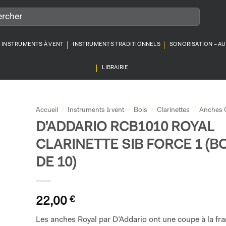
INSTRUMENTS À VENT
INSTRUMENTS TRADITIONNELS
SONORISATION – A
LIBRAIRIE
Accueil
/
Instruments à vent
/
Bois
/
Clarinettes
/
Anches C
D’ADDARIO RCB1010 ROYAL
CLARINETTE SIB FORCE 1 (B
DE 10)
22,00
€
Les anches Royal par D’Addario ont une coupe à la fra