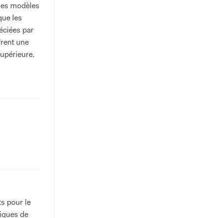
 les modèles
que les
éciées par
frent une
supérieure.
s pour le
niques de