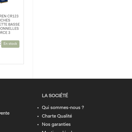
REN CR123
NCHES
ETTE BASSE
IONNELLES
RCE 3
€
En stock
LA SOCIÉTÉ
Qui sommes-nous ?
vente
Charte Qualité
Nos garanties