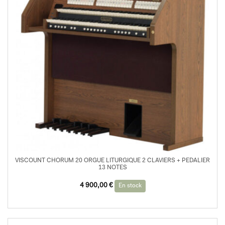
VISCOUNT CHORUM 20 ORGUE LITURGIQUE 2 CLAVIERS + PEDALIER
13 NOTES
Le
Le
4 900,00
€
En stock
prix
prix
initial
actuel
était :
est :
5
4
400,00 €.
900,00 €.