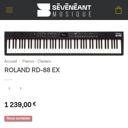
Passer
au
contenu
Accueil
/
Pianos - Claviers
ROLAND RD-88 EX
1 239,00
€
Nous contacter