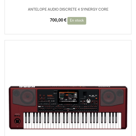
ANTELOPE AUDIO DISCRETE 4 SYNERGY CORE
Le
Le
700,00
€
En stock
prix
prix
initial
actuel
était :
est :
1
700,00 €.
099,00 €.