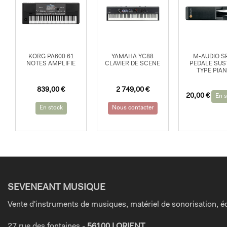
KORG PA600 61
YAMAHA YC88
M-AUDIO S
NOTES AMPLIFIE
CLAVIER DE SCENE
PEDALE SUS
TYPE PIA
839,00
€
2 749,00
€
20,00
€
En s
En stock
Nous contacter
SEVENEANT MUSIQUE
Vente d'instruments de musiques, matériel de sonorisation, éc
27 rue des fontaines -
56100 LORIENT