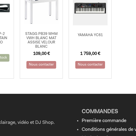
P-2
STAGG PB39 WHM
YAMAHA YC61
TAIN
VWH BLANC MAT
NO
ASSISE VELOUR
BLANC
109,00
€
1 759,00
€
tock
Nous contacter
Nous contacter
COMMANDES
Première commande
lairage, vidéo et DJ Shop.
Conditions générales de 