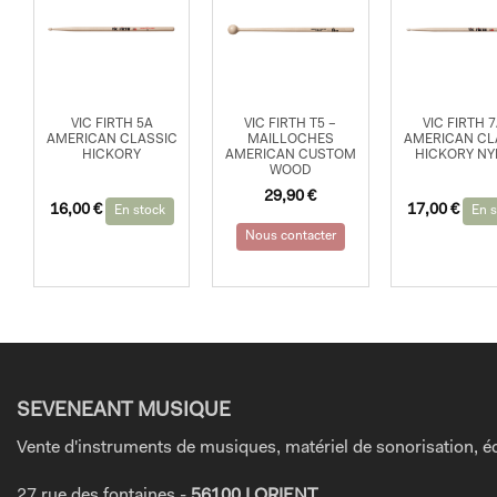
VIC FIRTH 5A
VIC FIRTH T5 –
VIC FIRTH 
AMERICAN CLASSIC
MAILLOCHES
AMERICAN CL
HICKORY
AMERICAN CUSTOM
HICKORY N
WOOD
29,90
€
16,00
€
17,00
€
En stock
En s
Nous contacter
SEVENEANT MUSIQUE
Vente d'instruments de musiques, matériel de sonorisation, éc
27 rue des fontaines -
56100 LORIENT