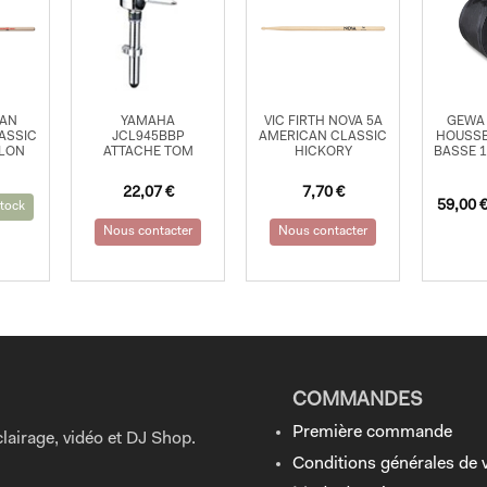
7AN
YAMAHA
VIC FIRTH NOVA 5A
GEWA
ASSIC
JCL945BBP
AMERICAN CLASSIC
HOUSSE
YLON
ATTACHE TOM
HICKORY
BASSE 1
22,07
€
7,70
€
59,00
tock
Nous contacter
Nous contacter
COMMANDES
Première commande
lairage, vidéo et DJ Shop.
Conditions générales de 