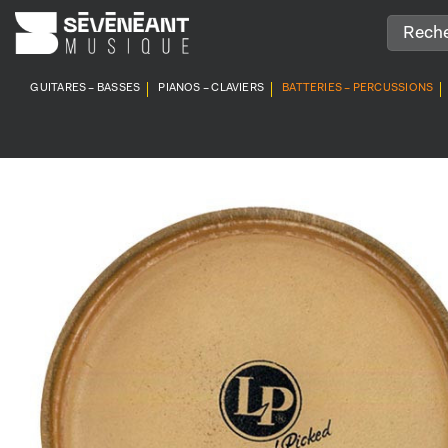
Passer
au
contenu
GUITARES – BASSES
PIANOS – CLAVIERS
BATTERIES – PERCUSSIONS