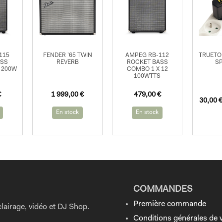
115
FENDER ’65 TWIN
AMPEG RB-112
TRUETO
ASS
REVERB
ROCKET BASS
SP
 200W
COMBO 1 X 12
100WTTS
Le
Le
€
1 999,00
€
479,00
€
30,00
prix
prix
initial
actuel
En stock
En stock
était :
est :
2
1
199,00 €.
999,00 €.
COMMANDES
Première commande
lairage, vidéo et DJ Shop.
Conditions générales de 