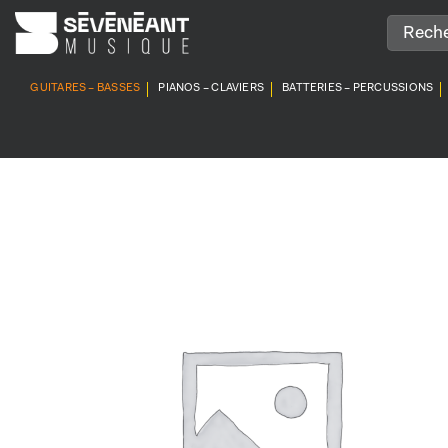
Passer
au
contenu
GUITARES – BASSES
PIANOS – CLAVIERS
BATTERIES – PERCUSSIONS