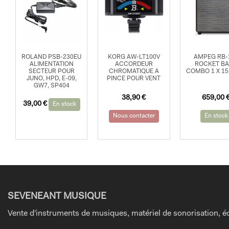
ROLAND PSB-230EU
KORG AW-LT100V
AMPEG RB-
ALIMENTATION
ACCORDEUR
ROCKET B
SECTEUR POUR
CHROMATIQUE A
COMBO 1 X 15
JUNO, HPD, E-09,
PINCE POUR VENT
GW7, SP404
38,90
€
659,00
39,00
€
En stock
Nous contacter
En stock
SEVENEANT MUSIQUE
Vente d'instruments de musiques, matériel de sonorisation, éc