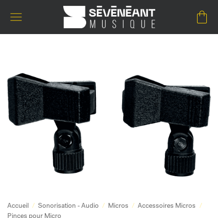
Passer
au
contenu
Accueil
/
Sonorisation - Audio
/
Micros
/
Accessoires Micros
/
Pinces pour Micro