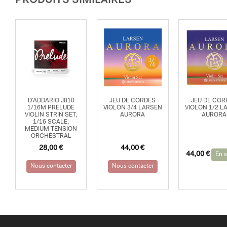
PRODUITS SIMILAIRES
D’ADDARIO J810
JEU DE CORDES
JEU DE COR
1/16M PRELUDE
VIOLON 3/4 LARSEN
VIOLON 1/2 L
VIOLIN STRIN SET,
AURORA
AURORA
1/16 SCALE,
MEDIUM TENSION
ORCHESTRAL
28,00
€
44,00
€
44,00
€
En s
Nous contacter
Nous contacter