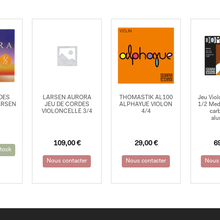
DES
LARSEN AURORA
THOMASTIK AL100
Jeu Vio
ARSEN
JEU DE CORDES
ALPHAYUE VIOLON
1/2 Med
VIOLONCELLE 3/4
4/4
car
al
109,00
€
29,00
€
6
tock
Nous contacter
Nous contacter
Nous 