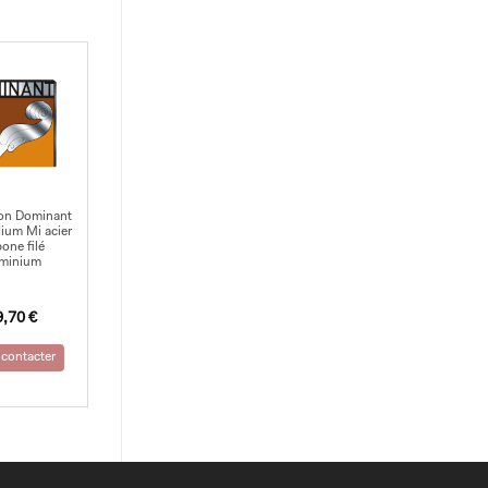
lon Dominant
ium Mi acier
bone filé
uminium
9,70
€
contacter