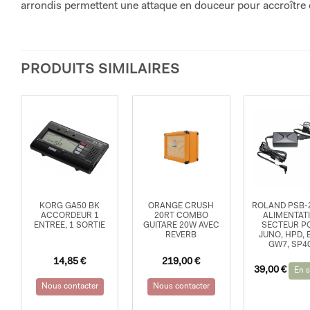
arrondis permettent une attaque en douceur pour accroître 
PRODUITS SIMILAIRES
KORG GA50 BK
ORANGE CRUSH
ROLAND PSB-
ACCORDEUR 1
20RT COMBO
ALIMENTAT
ENTREE, 1 SORTIE
GUITARE 20W AVEC
SECTEUR P
REVERB
JUNO, HPD, E
GW7, SP4
14,85
€
219,00
€
39,00
€
En s
Nous contacter
Nous contacter