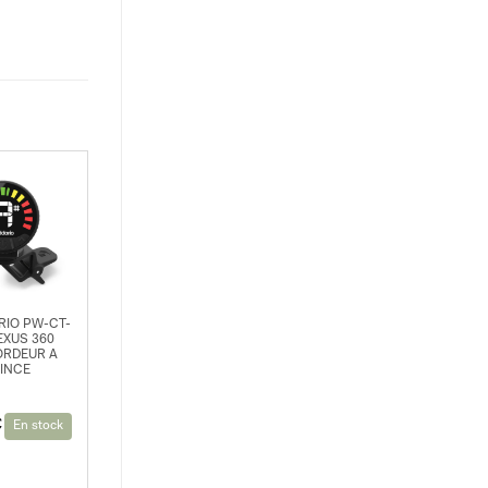
RIO PW-CT-
EXUS 360
RDEUR A
INCE
€
En stock