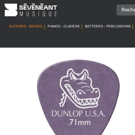
Passer
au
contenu
GUITARES – BASSES
PIANOS – CLAVIERS
BATTERIES – PERCUSSIONS