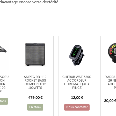
davantage encore votre dextérité.
230EU
AMPEG RB-112
CHERUB WST-630C
D’ADDA
ION
ROCKET BASS
ACCORDEUR
26 N
OUR
COMBO 1 X 12
CHROMATIQUE A
ACCO
-09,
100WTTS
PINCE
P
04
479,00
€
12,00
€
30,00
tock
En stock
Nous contacter