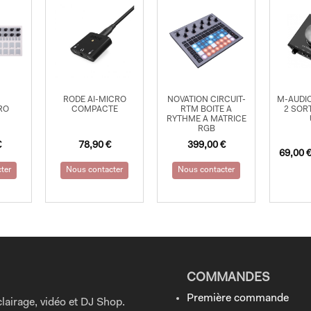
RODE AI-MICRO
NOVATION CIRCUIT-
M-AUDIO
RO
COMPACTE
RTM BOITE A
2 SOR
RYTHME A MATRICE
RGB
€
78,90
€
399,00
€
69,00
ter
Nous contacter
Nous contacter
COMMANDES
Première commande
lairage, vidéo et DJ Shop.