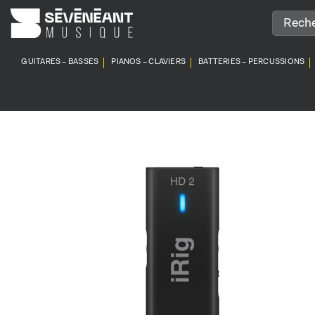
Passer
au
contenu
GUITARES – BASSES
PIANOS – CLAVIERS
BATTERIES – PERCUSSIONS