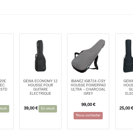
20E
GEWA ECONOMY 12
IBANEZ IGB724-CGY
GEWA
LEC
HOUSSE POUR
HOUSSE POWERPAD
HOUS
 STD
GUITARE
ULTRA – CHARCOAL
GU
ELECTRIQUE
GREY
ELE
99,00
€
39,00
€
25,00
tock
En stock
Nous contacter