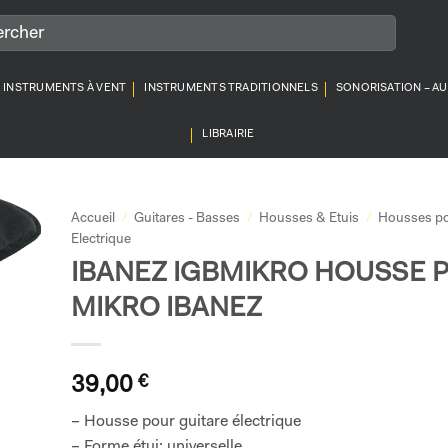
INSTRUMENTS À VENT
INSTRUMENTS TRADITIONNELS
SONORISATION – A
LIBRAIRIE
Accueil
/
Guitares - Basses
/
Housses & Etuis
/
Housses po
Electrique
IBANEZ IGBMIKRO HOUSSE 
MIKRO IBANEZ
39,00
€
– Housse pour guitare électrique
– Forme étui: universelle