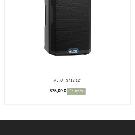
ALTO TS412 12”
375,00
€
En stock