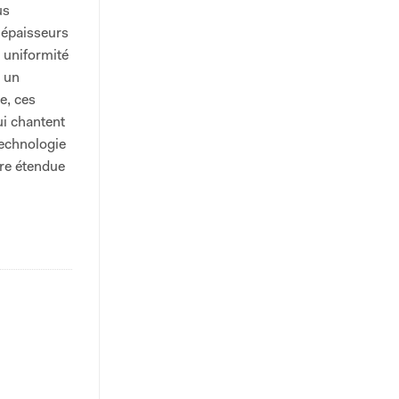
us
 épaisseurs
e uniformité
t un
e, ces
i chantent
technologie
ore étendue