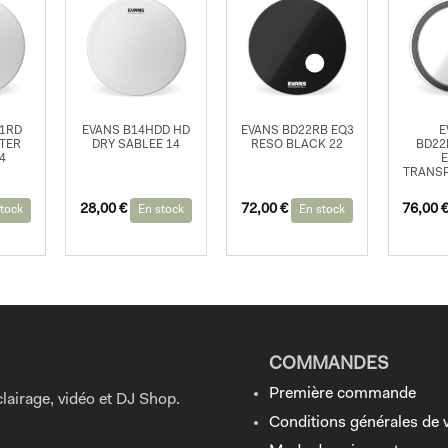
G1RD
EVANS B14HDD HD
EVANS BD22RB EQ3
E
TER
DRY SABLEE 14
RESO BLACK 22
BD2
4
TRANSP
28,00
€
72,00
€
76,00
tock
En stock
En stock
COMMANDES
Première commande
lairage, vidéo et DJ Shop.
Conditions générales de 