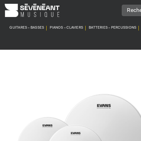
Passer
au
contenu
GUITARES – BASSES
PIANOS – CLAVIERS
BATTERIES – PERCUSSIONS