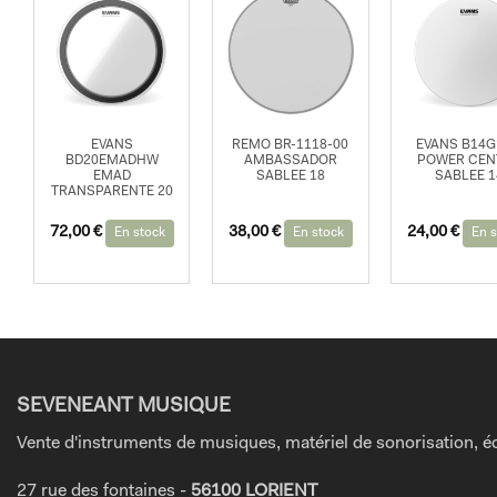
EVANS
REMO BR-1118-00
EVANS B14
BD20EMADHW
AMBASSADOR
POWER CEN
EMAD
SABLEE 18
SABLEE 1
TRANSPARENTE 20
72,00
€
38,00
€
24,00
€
En stock
En stock
En s
SEVENEANT MUSIQUE
Vente d'instruments de musiques, matériel de sonorisation, éc
27 rue des fontaines -
56100 LORIENT