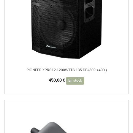
PIONEER XPRS12 1200WTTS 135 DB (800 +400 )
Le
Le
450,00
€
En stock
prix
prix
initial
actuel
était :
est :
690,00 €.
450,00 €.