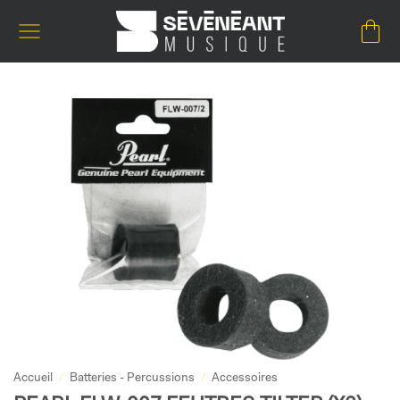
Passer
au
contenu
Accueil
/
Batteries - Percussions
/
Accessoires