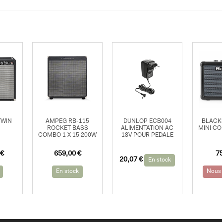
TWIN
AMPEG RB-115
DUNLOP ECB004
BLACK
ROCKET BASS
ALIMENTATION AC
MINI C
COMBO 1 X 15 200W
18V POUR PEDALE
€
659,00
€
7
20,07
€
En stock
En stock
Nous 