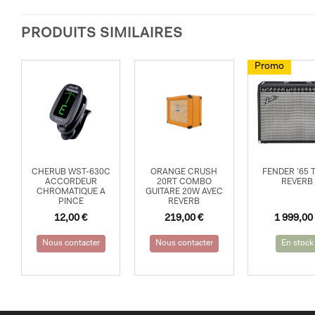
PRODUITS SIMILAIRES
Promo
CHERUB WST-630C
ORANGE CRUSH
FENDER ’65 
ACCORDEUR
20RT COMBO
REVERB
CHROMATIQUE A
GUITARE 20W AVEC
PINCE
REVERB
Le
Le
12,00
€
219,00
€
1 999,00
prix
prix
initial
actuel
Nous contacter
Nous contacter
En stock
était :
est :
2
1
199,00 €.
999,00 €.