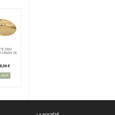
STE 2002
 CRASH 18
9,00
€
 stock