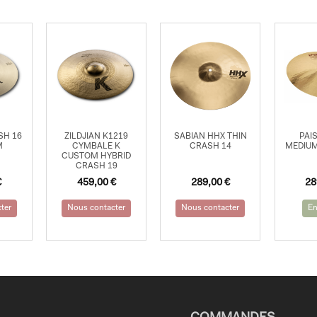
SH 16
ZILDJIAN K1219
SABIAN HHX THIN
PAI
M
CYMBALE K
CRASH 14
MEDIUM
CUSTOM HYBRID
CRASH 19
€
459,00
€
289,00
€
28
ter
Nous contacter
Nous contacter
En