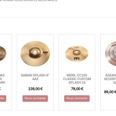
NFORMATIONS COMPLÉMENTAIRES
DAS
SABIAN SPLASH 6”
MEINL CC10S
AGEAN
10
AAX
CLASSIC CUSTOM
SE10SP
ARK
SPLASH 10
S
€
139,00
€
79,00
€
89,00
ter
Nous contacter
Nous contacter