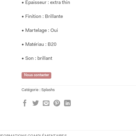
• Épaisseur : extra thin
• Finition : Brillante
• Martelage : Oui
• Matériau : B20
• Son : brillant
Nous contacter
Catégorie :
Splashs