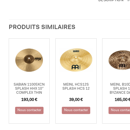
DESCRIPTION
I
PRODUITS SIMILAIRES
SABIAN 11005XCN
MEINL HCS12S
MEINL B10
SPLASH HHX 10”
SPLASH HCS 12
SPLASH 
COMPLEX THIN
BYZANCE D
193,00
€
39,00
€
165,00
Nous contacter
Nous contacter
Nous contac