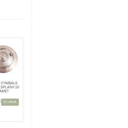
 CYMBALS
 SPLASH 10
AMET
€
En stock