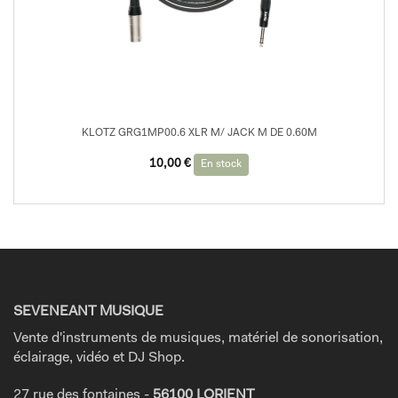
KLOTZ GRG1MP00.6 XLR M/ JACK M DE 0.60M
10,00
€
En stock
SEVENEANT MUSIQUE
Vente d'instruments de musiques, matériel de sonorisation,
éclairage, vidéo et DJ Shop.
27 rue des fontaines -
56100 LORIENT