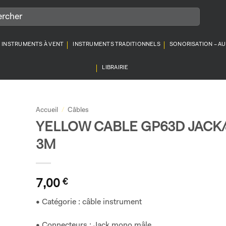
INSTRUMENTS À VENT
INSTRUMENTS TRADITIONNELS
SONORISATION – A
LIBRAIRIE
Accueil
/
Câbles
YELLOW CABLE GP63D JACK
3M
7,00
€
• Catégorie : câble instrument
• Connecteurs : Jack mono mâle