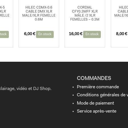
X-5
HILEC CDMX-0.6
CORDIAL
HILE
XLR
CABLE DMX XLR
CFY0.3MFF XLR
CABLE
MELLE
MALE/XLR FEMELLE
MÂLE /2 XLR
MALE/X
0.6M
FEMELLES – 0.3M
6,00
€
16,00
€
8,00
€
tock
En stock
En stock
COMMANDES
Première commande
lairage, vidéo et DJ Shop.
Conditions générales de 
Mode de paiement
Service après-vente