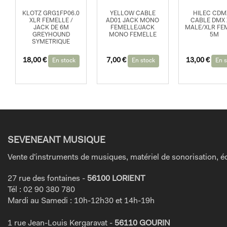
KLOTZ GRG1FP06.0
YELLOW CABLE
HILEC CDM
XLR FEMELLE /
AD01 JACK MONO
CABLE DMX 
JACK DE 6M
FEMELLE/JACK
MALE/XLR FE
GREYHOUND
MONO FEMELLE
5M
SYMETRIQUE
18,00
€
7,00
€
13,00
€
En stock
En stock
En s
SEVENEANT MUSIQUE
Vente d'instruments de musiques, matériel de sonorisation, éc
27 rue des fontaines -
56100 LORIENT
Tél : 02 90 380 780
Mardi au Samedi : 10h-12h30 et 14h-19h
1 rue Jean-Louis Kergaravat -
56110 GOURIN