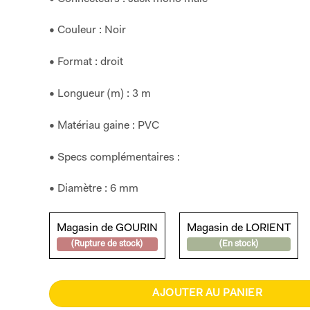
• Couleur : Noir
• Format : droit
• Longueur (m) : 3 m
• Matériau gaine : PVC
• Specs complémentaires :
• Diamètre : 6 mm
Magasin de GOURIN
Magasin de LORIENT
(Rupture de stock)
(En stock)
AJOUTER AU PANIER