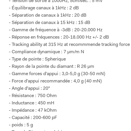
- Tension de sortie à 1000Hz, 5cm/sec. : 5 mV
- Équilibrage canaux à 1kHz : 2 dB
- Séparation de canaux à 1kHz : 20 dB
- Séparation de canaux à 15 kHz : 15 dB
- Gamme de fréquence à -3dB : 20-20.000 Hz
- Réponse en fréquences : 20-18.000 Hz +/- 2 dB
- Tracking ability at 315 Hz at recommmende tracking force
- Compliance dynamique : 7 µm/m N
- Type de pointe : Spherique
- Rayon de la pointe du diamant : R 26 µm
- Gamme forces d'appui : 3,0-5,0 g (30-50 mN)
- Force d'appui recommandée : 4,0 g (40 mN)
- Angle d'appui : 20°
- Résistance : 750 Ohm
- Inductance : 450 mH
- Impédance : 47 kOhm
- Capacité : 200-600 pF
- poids : 5 g