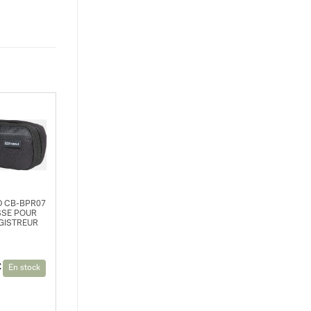
 CB-BPR07
SE POUR
GISTREUR
€
En stock