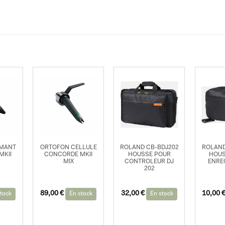
AMANT
ORTOFON CELLULE
ROLAND CB-BDJ202
ROLAND
MKII
CONCORDE MKII
HOUSSE POUR
HOUS
MIX
CONTROLEUR DJ
ENRE
202
89,00
€
32,00
€
10,00
tock
En stock
En stock