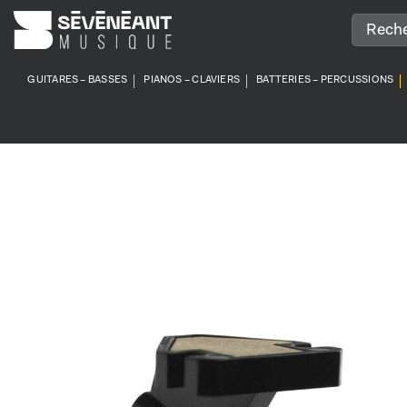
Passer
au
contenu
GUITARES – BASSES
PIANOS – CLAVIERS
BATTERIES – PERCUSSIONS