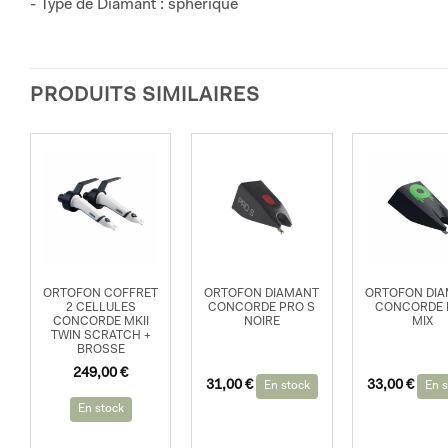
- Type de Diamant : sphérique
PRODUITS SIMILAIRES
ORTOFON COFFRET
ORTOFON DIAMANT
ORTOFON DI
2 CELLULES
CONCORDE PRO S
CONCORDE 
CONCORDE MKII
NOIRE
MIX
TWIN SCRATCH +
BROSSE
249,00
€
31,00
€
33,00
€
En stock
En s
En stock