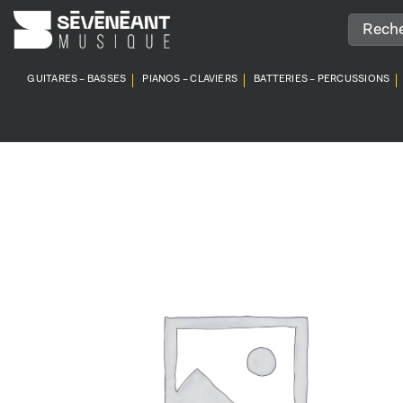
Passer
au
contenu
GUITARES – BASSES
PIANOS – CLAVIERS
BATTERIES – PERCUSSIONS