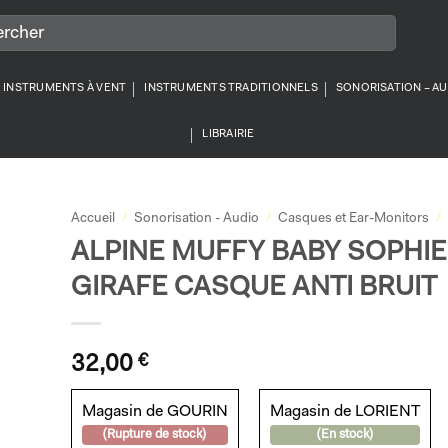
INSTRUMENTS À VENT
INSTRUMENTS TRADITIONNELS
SONORISATION – A
LIBRAIRIE
Accueil
/
Sonorisation - Audio
/
Casques et Ear-Monitors
/
ALPINE MUFFY BABY SOPHIE
GIRAFE CASQUE ANTI BRUIT
32,00
€
Magasin de GOURIN
Magasin de LORIENT
(Rupture de stock)
(En stock)