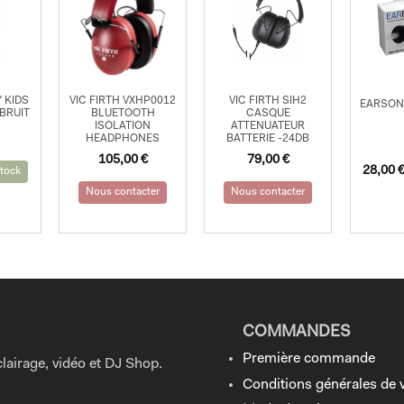
 KIDS
VIC FIRTH VXHP0012
VIC FIRTH SIH2
EARSON
BRUIT
BLUETOOTH
CASQUE
ISOLATION
ATTENUATEUR
HEADPHONES
BATTERIE -24DB
105,00
€
79,00
€
28,00
tock
Nous contacter
Nous contacter
COMMANDES
Première commande
lairage, vidéo et DJ Shop.
Conditions générales de 