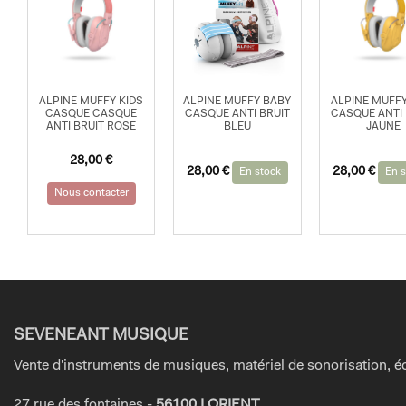
ALPINE MUFFY KIDS
ALPINE MUFFY BABY
ALPINE MUFFY
CASQUE CASQUE
CASQUE ANTI BRUIT
CASQUE ANTI 
ANTI BRUIT ROSE
BLEU
JAUNE
28,00
€
28,00
€
28,00
€
En stock
En s
Nous contacter
SEVENEANT MUSIQUE
Vente d'instruments de musiques, matériel de sonorisation, éc
27 rue des fontaines -
56100 LORIENT