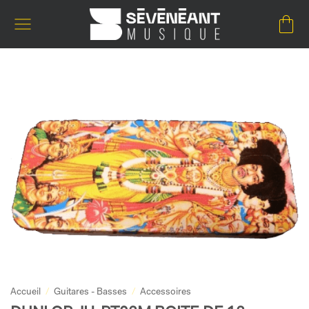
Passer
au
contenu
Accueil
/
Guitares - Basses
/
Accessoires