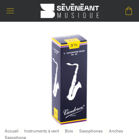
Passer
au
contenu
Accueil
/
Instruments à vent
/
Bois
/
Saxophones
/
Anches
Saxophone