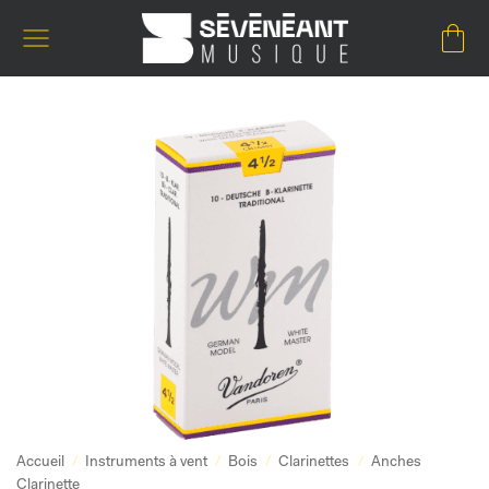
Passer
au
contenu
Accueil
/
Instruments à vent
/
Bois
/
Clarinettes
/
Anches
Clarinette