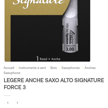
Accueil
/
Instruments à vent
/
Bois
/
Saxophones
/
Anches
Saxophone
LEGERE ANCHE SAXO ALTO SIGNATURE
FORCE 3