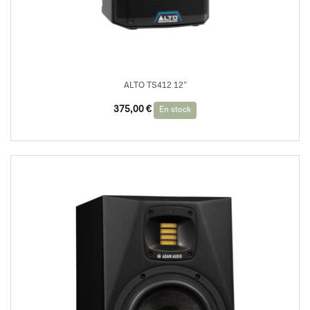
ALTO TS412 12”
375,00
€
En stock