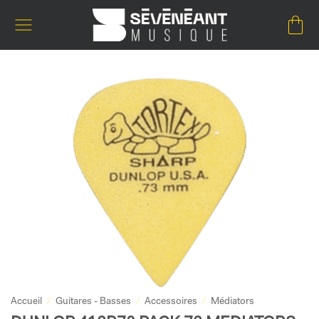
Passer
au
contenu
Accueil
/
Guitares - Basses
/
Accessoires
/
Médiators