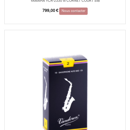
YAMAHA YCR-2330 III CORNET COURT SIB
799,00
€
Nous contacter