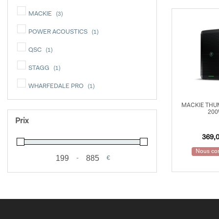
MACKIE
(3)
POWER ACOUSTICS
(1)
QSC
(1)
STAGG
(1)
WHARFEDALE PRO
(1)
MACKIE THU
20
Prix
369,
Nous con
-
€
Minimum Price
Maximum Price