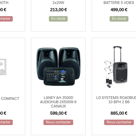
OOTH
2x20W
BATTERIE 5 VOIES
Le
Le
00
€
213,00
€
499,00
€
prix
prix
initial
actuel
tacter
En stock
En stock
était :
est :
249,00 €.
213,00 €.
LANEY AH 2500D
LD SYSTEMS ROADBU
E COMPACT
AUDIOHUB 2X500W 6
10 BPH 2 B6
CANAUX
00
€
599,00
€
885,00
€
tacter
Nous contacter
Nous contacter