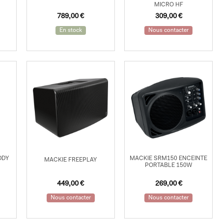
MICRO HF
789,00
€
309,00
€
En stock
Nous contacter
DDY
MACKIE SRM150 ENCEINTE
MACKIE FREEPLAY
PORTABLE 150W
449,00
€
269,00
€
Nous contacter
Nous contacter