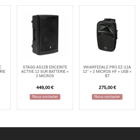
E
STAGG AS12B ENCEINTE
WHARFEDALE PRO EZ-12A
RIE
ACTIVE 12 SUR BATTERIE +
12” + 2 MICROS HF + USB +
2 MICROS
BT
449,00
€
275,00
€
Nous contacter
Nous contacter