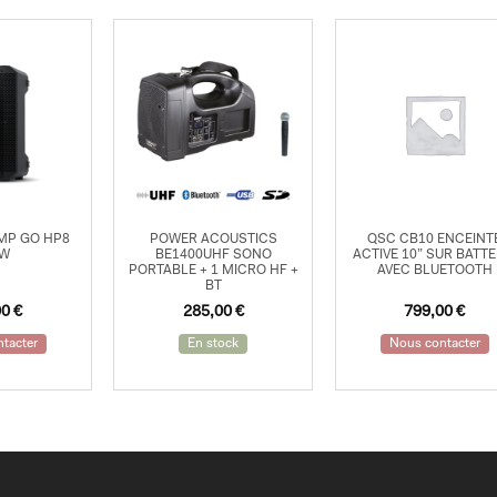
MP GO HP8
POWER ACOUSTICS
QSC CB10 ENCEINT
0W
BE1400UHF SONO
ACTIVE 10” SUR BATTE
PORTABLE + 1 MICRO HF +
AVEC BLUETOOTH
BT
00
€
285,00
€
799,00
€
tacter
En stock
Nous contacter