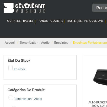
Passer
au
contenu
GUITARES – BASSES
PIANOS – CLAVIERS
BATTERIES – PERCUSSIONS
Accueil
/
Sonorisation - Audio
/
Enceintes
/
Enceintes Portables sur
État Du Stock
En stock
Catégories De Produit
Sonorisation - Audio
ALTO BUSKER
200W SUR 