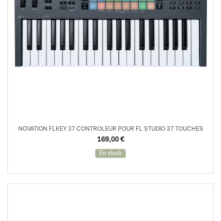
NOVATION FLKEY 37 CONTROLEUR POUR FL STUDIO 37 TOUCHES
Le
Le
169,00
€
prix
prix
initial
actuel
En stock
était :
est :
199,00 €.
169,00 €.