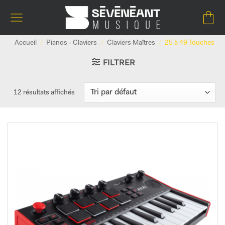
Passer
au
contenu
Accueil
/
Pianos - Claviers
/
Claviers Maîtres
/
25 à 49 Touches
FILTRER
12 résultats affichés